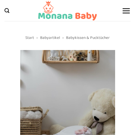
Zum
Inhalt
springen
Start
»
Babyartikel
»
Babykissen & Pucktücher