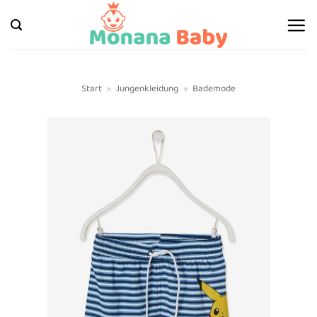
Zum
Inhalt
springen
Start
»
Jungenkleidung
»
Bademode