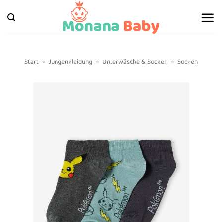
Zum
Inhalt
springen
Start
»
Jungenkleidung
»
Unterwäsche & Socken
»
Socken