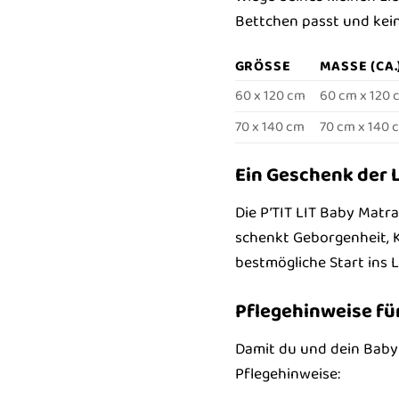
Bettchen passt und kein
GRÖSSE
MASSE (CA.)
60 x 120 cm
60 cm x 120 
70 x 140 cm
70 cm x 140 
Ein Geschenk der L
Die P’TIT LIT Baby Matra
schenkt Geborgenheit, K
bestmögliche Start ins 
Pflegehinweise fü
Damit du und dein Baby 
Pflegehinweise: