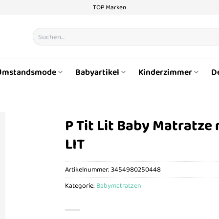
TOP Marken
Suchen
nach:
Umstandsmode
Babyartikel
Kinderzimmer
D
P Tit Lit Baby Matratze
LIT
Artikelnummer:
3454980250448
Kategorie:
Babymatratzen