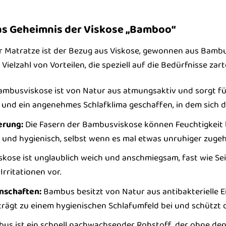
Das Geheimnis der Viskose „Bamboo“
 Matratze ist der Bezug aus Viskose, gewonnen aus Bambus
 Vielzahl von Vorteilen, die speziell auf die Bedürfnisse z
mbusviskose ist von Natur aus atmungsaktiv und sorgt für 
 und ein angenehmes Schlafklima geschaffen, in dem sich 
erung:
Die Fasern der Bambusviskose können Feuchtigkeit 
 und hygienisch, selbst wenn es mal etwas unruhiger zugeh
ose ist unglaublich weich und anschmiegsam, fast wie Sei
rritationen vor.
enschaften:
Bambus besitzt von Natur aus antibakterielle 
trägt zu einem hygienischen Schlafumfeld bei und schützt d
s ist ein schnell nachwachsender Rohstoff, der ohne den