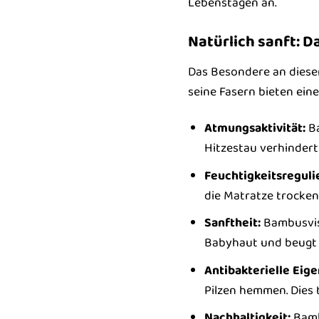
Lebenstagen an.
Natürlich sanft: 
Das Besondere an dieser
seine Fasern bieten eine
Atmungsaktivität:
Ba
Hitzestau verhindert
Feuchtigkeitsreguli
die Matratze trocken
Sanftheit:
Bambusvisk
Babyhaut und beugt I
Antibakterielle Eig
Pilzen hemmen. Dies 
Nachhaltigkeit:
Bambu