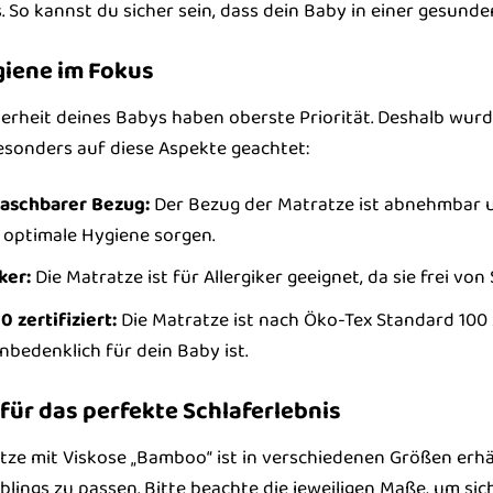
. So kannst du sicher sein, dass dein Baby in einer gesund
giene im Fokus
erheit deines Babys haben oberste Priorität. Deshalb wurd
esonders auf diese Aspekte geachtet:
aschbarer Bezug:
Der Bezug der Matratze ist abnehmbar u
e optimale Hygiene sorgen.
ker:
Die Matratze ist für Allergiker geeignet, da sie frei vo
 zertifiziert:
Die Matratze ist nach Öko-Tex Standard 100 z
bedenklich für dein Baby ist.
 für das perfekte Schlaferlebnis
atze mit Viskose „Bamboo“ ist in verschiedenen Größen erhä
blings zu passen. Bitte beachte die jeweiligen Maße, um sic