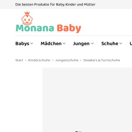
Zum
Die besten Produkte für Baby, Kinder und Mütter
Inhalt
springen
Babys
Mädchen
Jungen
Schuhe
Start
»
Kinderschuhe
»
Jungenschuhe
»
Sneakers & Turnschuhe