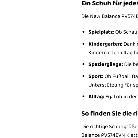
Ein Schuh für jed
Die New Balance PV574EVN
Spielplatz:
Ob Schauk
Kindergarten:
Dank d
Kindergartenalltag be
Spaziergänge:
Die b
Sport:
Ob Fußball, Ba
Unterstützung für spo
Alltag:
Egal ob in de
So finden Sie die 
Die richtige Schuhgröße
Balance PV574EVN Klett