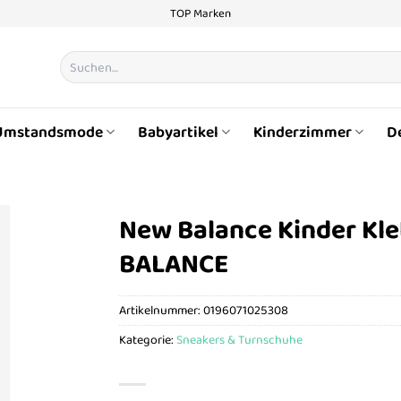
TOP Marken
Suchen
nach:
Umstandsmode
Babyartikel
Kinderzimmer
D
New Balance Kinder Kl
BALANCE
Artikelnummer:
0196071025308
Kategorie:
Sneakers & Turnschuhe