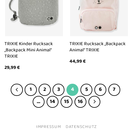
TRIXIE Kinder Rucksack
TRIXIE Rucksack „Backpack
„Backpack Mini Animal“
Animal“ TRIXIE
TRIXIE
44,99
€
29,99
€
1
2
3
4
5
6
7
…
14
15
16
IMPRESSUM
DATENSCHUTZ