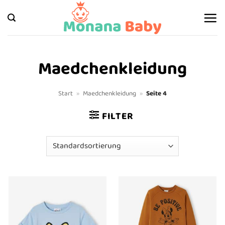
Zum
Inhalt
springen
Maedchenkleidung
Start
»
Maedchenkleidung
»
Seite 4
FILTER