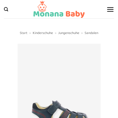
Zum
Inhalt
springen
Start
»
Kinderschuhe
»
Jungenschuhe
»
Sandalen