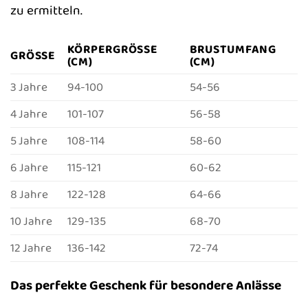
zu ermitteln.
KÖRPERGRÖSSE (
BRUSTUMFANG
GRÖSSE
CM)
(CM)
3 Jahre
94-100
54-56
4 Jahre
101-107
56-58
5 Jahre
108-114
58-60
6 Jahre
115-121
60-62
8 Jahre
122-128
64-66
10 Jahre
129-135
68-70
12 Jahre
136-142
72-74
Das perfekte Geschenk für besondere Anlässe