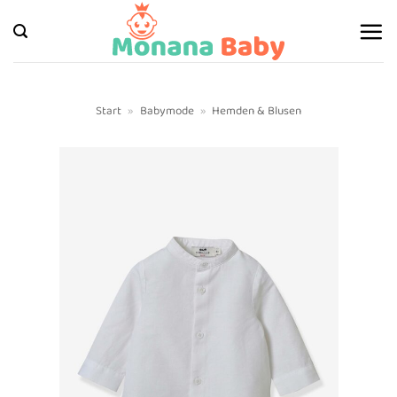
Zum
Inhalt
springen
Start
»
Babymode
»
Hemden & Blusen