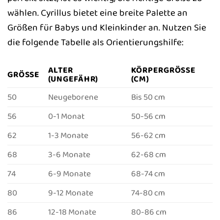
wählen. Cyrillus bietet eine breite Palette an
Größen für Babys und Kleinkinder an. Nutzen Sie
die folgende Tabelle als Orientierungshilfe:
ALTER
KÖRPERGRÖSSE (
GRÖSSE
(UNGEFÄHR)
CM)
50
Neugeborene
Bis 50 cm
56
0-1 Monat
50-56 cm
62
1-3 Monate
56-62 cm
68
3-6 Monate
62-68 cm
74
6-9 Monate
68-74 cm
80
9-12 Monate
74-80 cm
86
12-18 Monate
80-86 cm