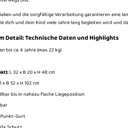
alien und die sorgfältige Verarbeitung garantieren eine l
lle dich und dein Kind viele Jahre lang begleiten wird und da
im Detail: Technische Daten und Highlights
n bis ca. 4 Jahre (max. 22 kg)
kt):
L 32 x B 20 x H 48 cm
1 x B 52 x H 102 cm
lbar bis in nahezu flache Liegeposition
lbar
-Punkt-Gurt
0+ Schutz