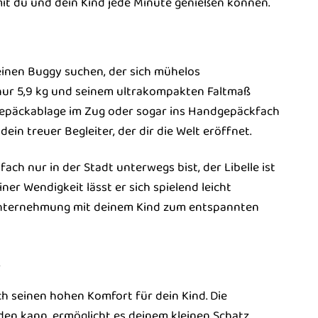
t du und dein Kind jede Minute genießen können.
 einen Buggy suchen, der sich mühelos
 nur 5,9 kg und seinem ultrakompakten Faltmaß
e Gepäckablage im Zug oder sogar ins Handgepäckfach
dein treuer Begleiter, der dir die Welt eröffnet.
ch nur in der Stadt unterwegs bist, der Libelle ist
er Wendigkeit lässt er sich spielend leicht
 Unternehmung mit deinem Kind zum entspannten
e
h seinen hohen Komfort für dein Kind. Die
den kann, ermöglicht es deinem kleinen Schatz,