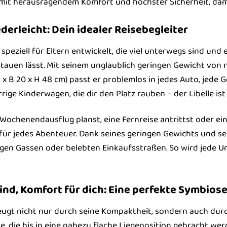
mit herausragendem Komfort und höchster Sicherheit, dami
erleicht: Dein idealer Reisebegleiter
speziell für Eltern entwickelt, die viel unterwegs sind und
tauen lässt. Mit seinem unglaublich geringen Gewicht von
 x B 20 x H 48 cm) passt er problemlos in jedes Auto, jed
rige Kinderwagen, die dir den Platz rauben – der Libelle ist 
chenendausflug planst, eine Fernreise antrittst oder einfa
ür jedes Abenteuer. Dank seines geringen Gewichts und sein
ngen Gassen oder belebten Einkaufsstraßen. So wird jede
ind, Komfort für dich: Eine perfekte Symbios
eugt nicht nur durch seine Kompaktheit, sondern auch durc
e, die bis in eine nahezu flache Liegeposition gebracht wer