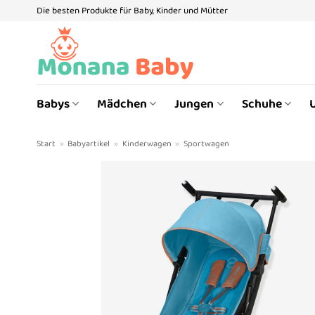
Zum
Die besten Produkte für Baby, Kinder und Mütter
Inhalt
springen
Babys
Mädchen
Jungen
Schuhe
Start
»
Babyartikel
»
Kinderwagen
»
Sportwagen