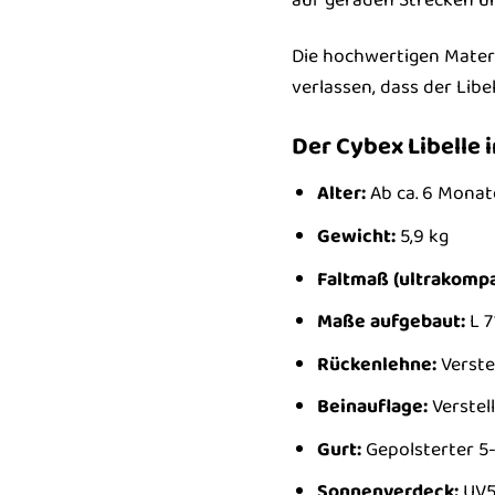
Die hochwertigen Materi
verlassen, dass der Libe
Der Cybex Libelle 
Alter:
Ab ca. 6 Monate
Gewicht:
5,9 kg
Faltmaß (ultrakompa
Maße aufgebaut:
L 7
Rückenlehne:
Verstel
Beinauflage:
Verstel
Gurt:
Gepolsterter 5
Sonnenverdeck:
UV5