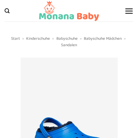
Zum
Inhalt
springen
Start
»
Kinderschuhe
»
Babyschuhe
»
Babyschuhe Mädchen
»
Sandalen