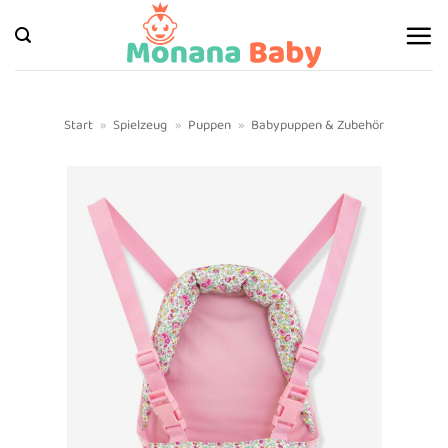
Zum
Inhalt
springen
Start
»
Spielzeug
»
Puppen
»
Babypuppen & Zubehör