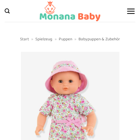
Zum
Inhalt
springen
Start
»
Spielzeug
»
Puppen
»
Babypuppen & Zubehör