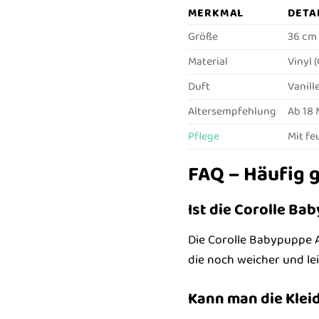
MERKMAL
DETA
Größe
36 cm
Material
Vinyl 
Duft
Vanill
Altersempfehlung
Ab 18
Pflege
Mit fe
FAQ – Häufig g
Ist die Corolle Ba
Die Corolle Babypuppe A
die noch weicher und lei
Kann man die Kle