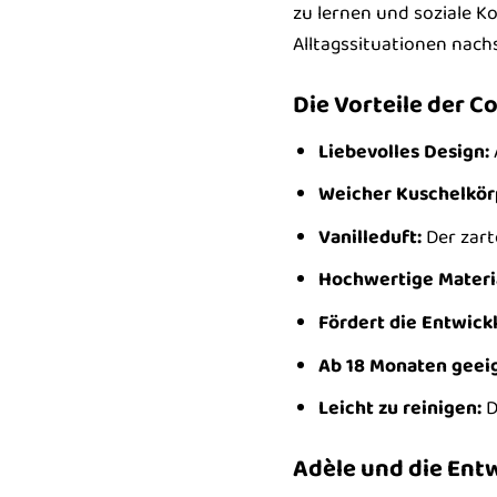
zu lernen und soziale K
Alltagssituationen nach
Die Vorteile der C
Liebevolles Design:
Weicher Kuschelkör
Vanilleduft:
Der zart
Hochwertige Materia
Fördert die Entwick
Ab 18 Monaten geei
Leicht zu reinigen:
D
Adèle und die Ent