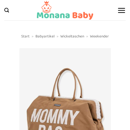
Zum
Inhalt
springen
Start
»
Babyartikel
»
Wickeltaschen
»
Weekender