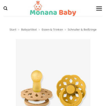
Zum
Inhalt
springen
Start
»
Babyartikel
»
Essen & Trinken
»
Schnuller & Beißringe