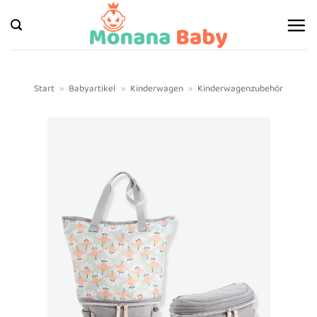
Zum
Inhalt
springen
Start
»
Babyartikel
»
Kinderwagen
»
Kinderwagenzubehör