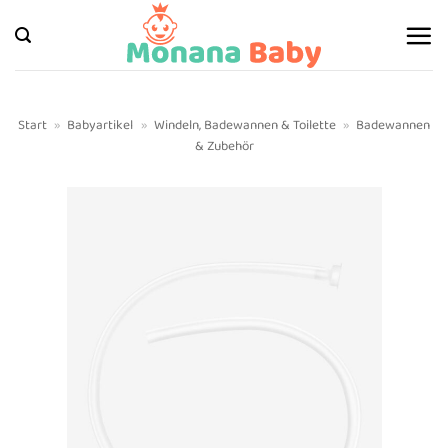
Zum
Inhalt
springen
Start
»
Babyartikel
»
Windeln, Badewannen & Toilette
»
Badewannen
& Zubehör