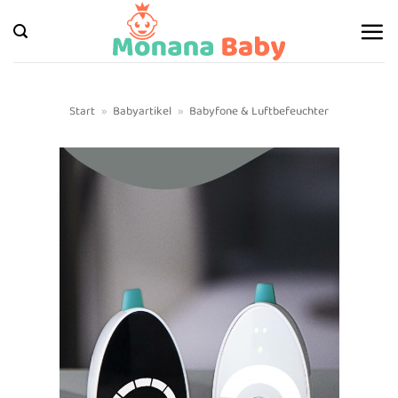
Zum
Inhalt
springen
Start
»
Babyartikel
»
Babyfone & Luftbefeuchter