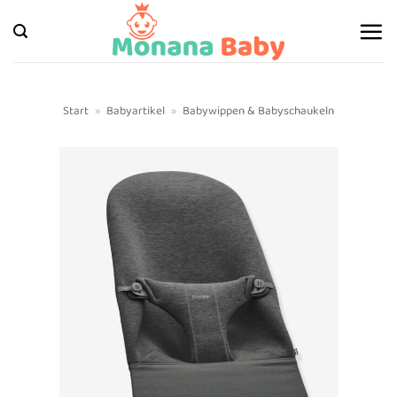
Zum
Inhalt
springen
Start
»
Babyartikel
»
Babywippen & Babyschaukeln