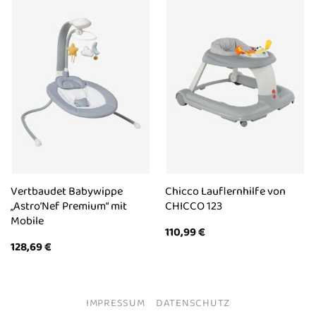
Vertbaudet Babywippe
Chicco Lauflernhilfe von
„Astro’Nef Premium“ mit
CHICCO 123
Mobile
110,99
€
128,69
€
IMPRESSUM
DATENSCHUTZ