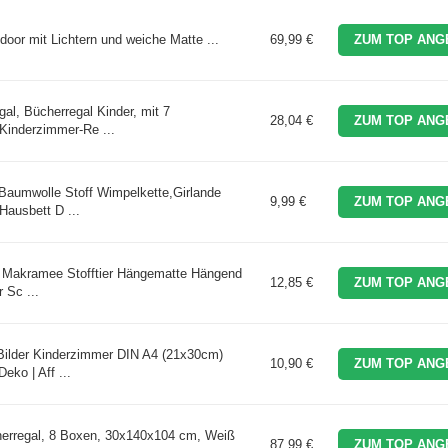
ndoor mit Lichtern und weiche Matte ...
69,99 €
ZUM TOP ANG
l, Bücherregal Kinder, mit 7
28,04 €
ZUM TOP ANG
Kinderzimmer-Re ...
Baumwolle Stoff Wimpelkette,Girlande
9,99 €
ZUM TOP ANG
ausbett D ...
 Makramee Stofftier Hängematte Hängend
12,85 €
ZUM TOP ANG
 Sc ...
Bilder Kinderzimmer DIN A4 (21x30cm)
10,90 €
ZUM TOP ANG
ko | Aff ...
herregal, 8 Boxen, 30x140x104 cm, Weiß
87,99 €
ZUM TOP ANG