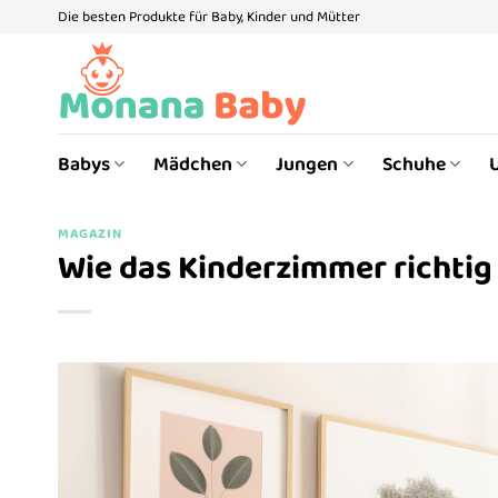
Zum
Die besten Produkte für Baby, Kinder und Mütter
Inhalt
springen
Babys
Mädchen
Jungen
Schuhe
MAGAZIN
Wie das Kinderzimmer richtig