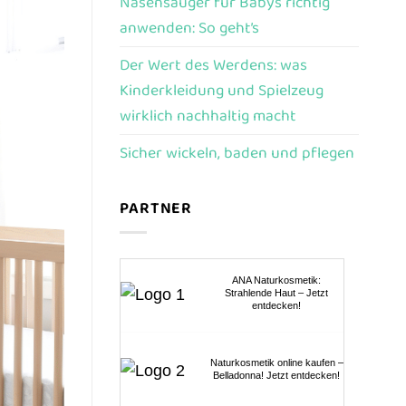
Nasensauger für Babys richtig
anwenden: So geht’s
Der Wert des Werdens: was
Kinderkleidung und Spielzeug
wirklich nachhaltig macht
Sicher wickeln, baden und pflegen
PARTNER
ANA Naturkosmetik:
Strahlende Haut – Jetzt
entdecken!
Naturkosmetik online kaufen –
Belladonna! Jetzt entdecken!