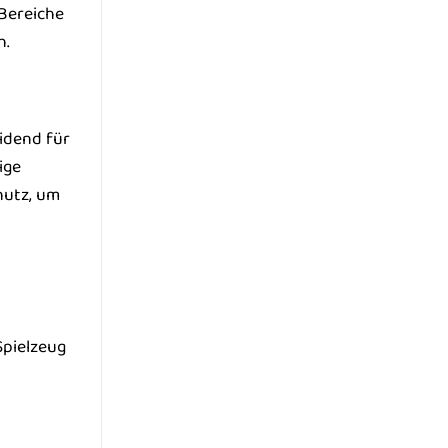
 Bereiche
h.
eidend für
ige
hutz, um
Spielzeug