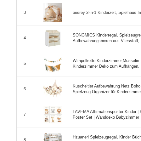
besrey 2-in-1 Kinderzelt, Spielhaus I
3
SONGMICS Kinderregal, Spielzeugrega
4
Aufbewahrungsboxen aus Vliesstoff, 
Wimpelkette Kinderzimmer,Musselin 
5
Kinderzimmer Deko zum Aufhängen, H
Kuscheltier Aufbewahrung Netz Boho
6
Spielzeug Organizer für Kinderzimmer
LAVEMA Affirmationsposter Kinder | 
7
Poster Set | Wanddeko Babyzimmer De
Hzuaneri Spielzeugregal, Kinder Büc
8