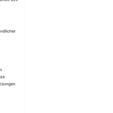
undlicher
in
ste
etzungen