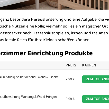
e ganz besondere Herausforderung und eine Aufgabe, die vie
tische Nutzen eine Rolle; vielmehr soll es ein magischer Ort
nentdecker nach Herzenslust spielen, lernen und träumen
as ideale Reich für Ihre Kleinen schaffen können.
erzimmer Einrichtung Produkte
PREIS
KAUFEN
400 Stück] selbstklebend, Wand & Decke
7,99 €
ZUM TOP ANG
geaufbewahrung Wandregal,Wand Hängen
9,99 €
ZUM TOP ANG