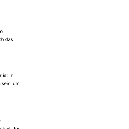
in
ch das
ist in
 sein, um
e
ndheit des