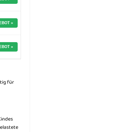
EBOT »
EBOT »
tig für
Kindes
elastete