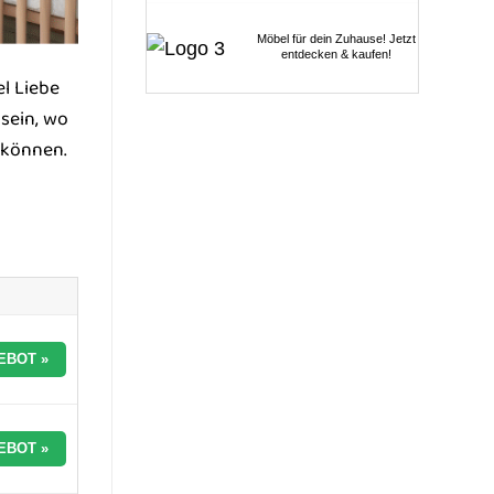
Möbel für dein Zuhause! Jetzt
entdecken & kaufen!
l Liebe
 sein, wo
 können.
EBOT »
EBOT »